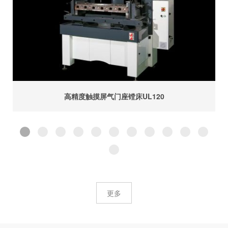
高精度触摸屏气门座镗床UL120
更多